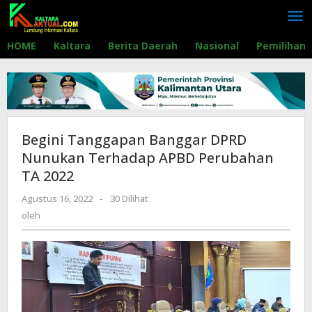
Lewati
ke
konten
HOME
Kaltara
Berita Daerah
Nasional
Pemilihan
Begini Tanggapan Banggar DPRD
Nunukan Terhadap APBD Perubahan
TA 2022
Agustus 16, 2022
oleh
-
30 Dilihat
oleh