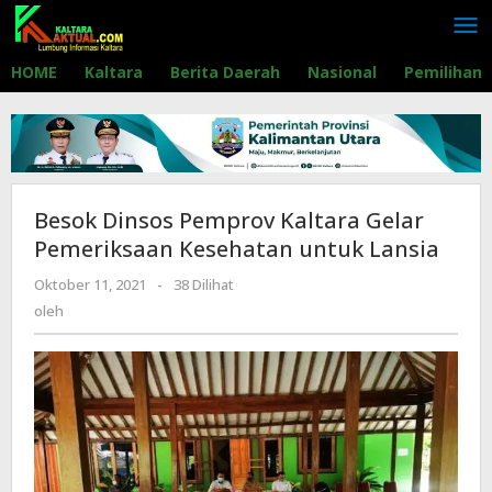
Lewati
ke
konten
HOME
Kaltara
Berita Daerah
Nasional
Pemilihan
Besok Dinsos Pemprov Kaltara Gelar
Pemeriksaan Kesehatan untuk Lansia
Oktober 11, 2021
oleh
-
38 Dilihat
oleh