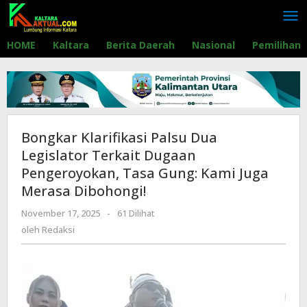
Lewati
ke
konten
HOME
Kaltara
Berita Daerah
Nasional
Pemilihan
Bongkar Klarifikasi Palsu Dua
Legislator Terkait Dugaan
Pengeroyokan, Tasa Gung: Kami Juga
Merasa Dibohongi!
November 17, 2025
oleh
-
61 Dilihat
Redaksi
oleh
Redaksi