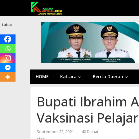
Lewati
ke
konten
tutup
HOME
Kaltara
Berita Daerah
Bupati Ibrahim A
Vaksinasi Pelaja
September 23, 2021
oleh
-
40 Dilihat