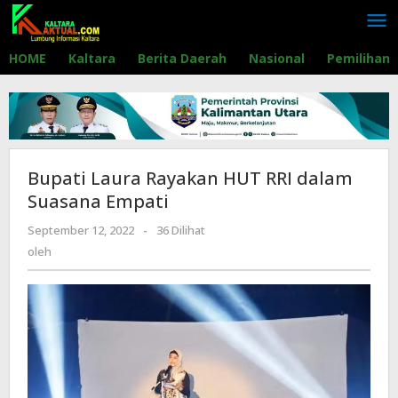
Lewati
ke
konten
HOME
Kaltara
Berita Daerah
Nasional
Pemilihan
Bupati Laura Rayakan HUT RRI dalam
Suasana Empati
September 12, 2022
oleh
-
36 Dilihat
oleh