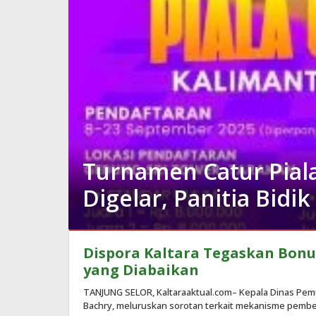
Turnamen Catur Pial
Digelar, Panitia Bidi
Berita
Dispora Kaltara Tegaskan Bonus
Daerah
,
Dispora
yang Diabaikan
Kaltara
,
Kaltara
TANJUNG SELOR, Kaltaraaktual.com– Kepala Dinas Pemud
,
Tarakan
Bachry, meluruskan sorotan terkait mekanisme pember