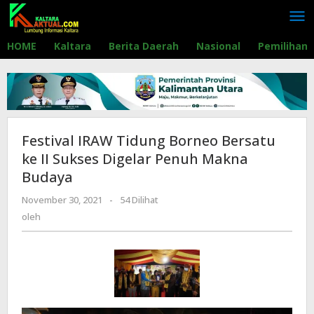
Lewati
ke
konten
HOME
Kaltara
Berita Daerah
Nasional
Pemilihan
Festival IRAW Tidung Borneo Bersatu
ke II Sukses Digelar Penuh Makna
Budaya
November 30, 2021
oleh
-
54 Dilihat
oleh