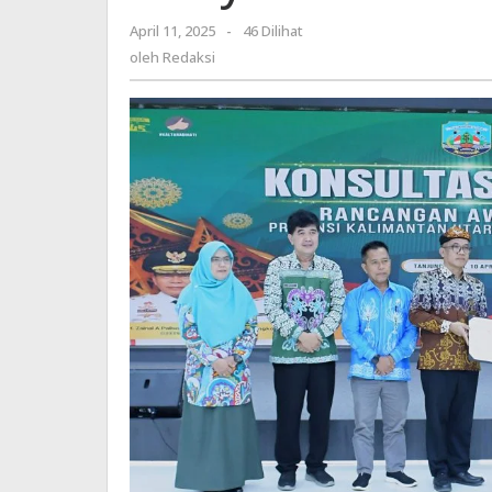
April 11, 2025
oleh
-
46 Dilihat
Redaksi
oleh
Redaksi