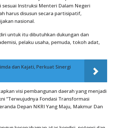
i sesuai Instruksi Menteri Dalam Negeri
harus disusun secara partisipatif,
ijakan nasional.
diri untuk itu dibutuhkan dukungan dan
ademisi, pelaku usaha, pemuda, tokoh adat,
mda dan Kajati, Perkuat Sinergi
tapkan visi pembangunan daerah yang menjadi
kni “Terwujudnya Fondasi Transformasi
Beranda Depan NKRI Yang Maju, Makmur Dan
rbangun kesepahaman atas kondisi, potensi dan