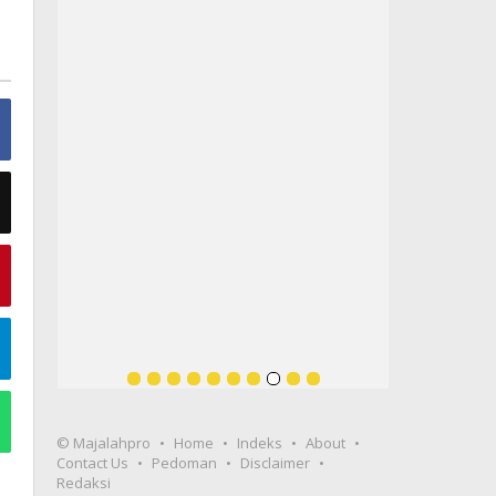
© Majalahpro
Home
Indeks
About
Contact Us
Pedoman
Disclaimer
Redaksi