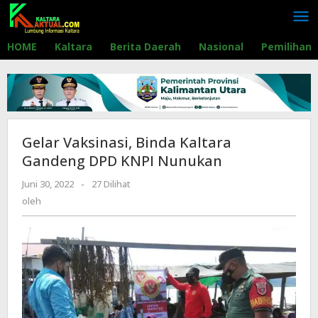
Lewati
ke
konten
HOME
Kaltara
Berita Daerah
Nasional
Pemilihan
Gelar Vaksinasi, Binda Kaltara
Gandeng DPD KNPI Nunukan
Juni 30, 2022
oleh
-
27 Dilihat
oleh