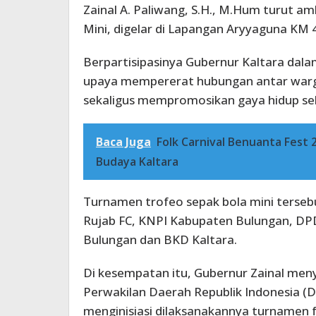
Zainal A. Paliwang, S.H., M.Hum turut a
Mini, digelar di Lapangan Aryyaguna KM 4
Berpartisipasinya Gubernur Kaltara dala
upaya mempererat hubungan antar wa
sekaligus mempromosikan gaya hidup seh
Baca Juga
Folk Carnival Benuanta Fest
Budaya Kaltara
Turnamen trofeo sepak bola mini tersebut
Rujab FC, KNPI Kabupaten Bulungan, DP
Bulungan dan BKD Kaltara.
Di kesempatan itu, Gubernur Zainal me
Perwakilan Daerah Republik Indonesia (D
menginisiasi dilaksanakannya turnamen 