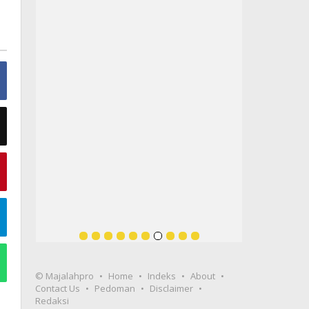
© Majalahpro
Home
Indeks
About
Contact Us
Pedoman
Disclaimer
Redaksi