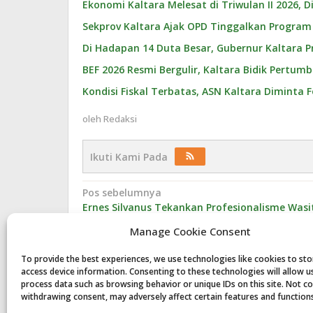
Ekonomi Kaltara Melesat di Triwulan II 2026, D
Sekprov Kaltara Ajak OPD Tinggalkan Program 
Di Hadapan 14 Duta Besar, Gubernur Kaltara Pr
BEF 2026 Resmi Bergulir, Kaltara Bidik Pertu
Kondisi Fiskal Terbatas, ASN Kaltara Diminta 
oleh
Redaksi
Ikuti Kami Pada
Navigasi
Pos sebelumnya
Ernes Silvanus Tekankan Profesionalisme Wasi
pos
di Penataran Nasional FORKI Kaltara
Manage Cookie Consent
To provide the best experiences, we use technologies like cookies to st
access device information. Consenting to these technologies will allow u
Komentar
process data such as browsing behavior or unique IDs on this site. Not c
withdrawing consent, may adversely affect certain features and function