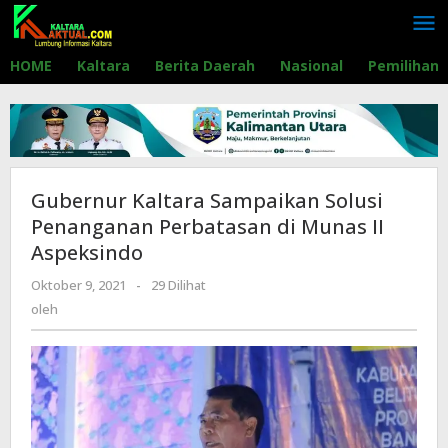
Lewati
ke
konten
HOME
Kaltara
Berita Daerah
Nasional
Pemilihan
Gubernur Kaltara Sampaikan Solusi
Penanganan Perbatasan di Munas II
Aspeksindo
Oktober 9, 2021
oleh
-
29 Dilihat
oleh