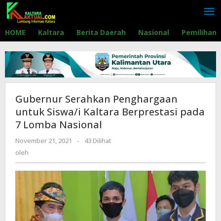
Lewati
ke
konten
HOME
Kaltara
Berita Daerah
Nasional
Pemilihan
Gubernur Serahkan Penghargaan
untuk Siswa/i Kaltara Berprestasi pada
7 Lomba Nasional
November 21, 2021
oleh
-
43 Dilihat
oleh