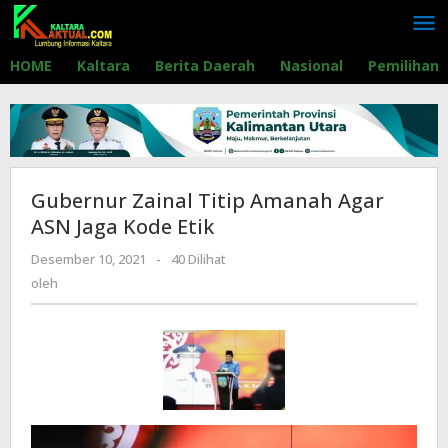
Lewati
ke
konten
HOME
Kaltara
Berita Daerah
Nasional
Pemilihan
Gubernur Zainal Titip Amanah Agar
ASN Jaga Kode Etik
Desember 10, 2021
oleh
-
40 Dilihat
oleh