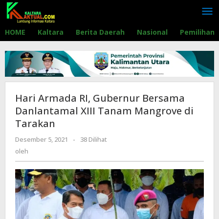
Lewati
ke
konten
HOME
Kaltara
Berita Daerah
Nasional
Pemilihan
Hari Armada RI, Gubernur Bersama
Danlantamal XIII Tanam Mangrove di
Tarakan
Desember 5, 2021
oleh
-
38 Dilihat
oleh