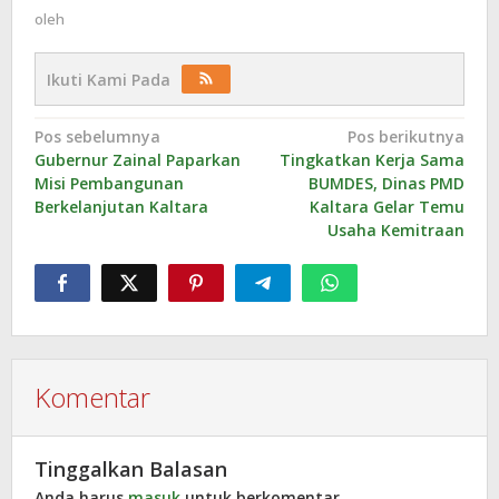
oleh
Ikuti Kami Pada
Navigasi
Pos sebelumnya
Pos berikutnya
Gubernur Zainal Paparkan
Tingkatkan Kerja Sama
pos
Misi Pembangunan
BUMDES, Dinas PMD
Berkelanjutan Kaltara
Kaltara Gelar Temu
Usaha Kemitraan
Komentar
Tinggalkan Balasan
Anda harus
masuk
untuk berkomentar.