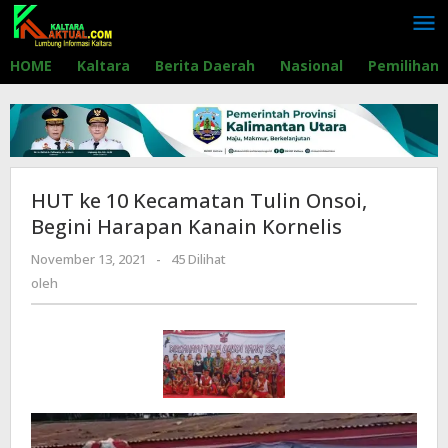
Lewati
ke
konten
HOME
Kaltara
Berita Daerah
Nasional
Pemilihan
HUT ke 10 Kecamatan Tulin Onsoi,
Begini Harapan Kanain Kornelis
November 13, 2021
oleh
-
45 Dilihat
oleh