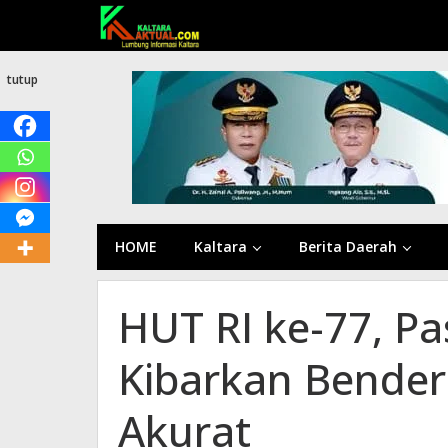
Lewati
ke
konten
tutup
HOME
Kaltara
Berita Daerah
HUT RI ke-77, P
Kibarkan Bender
Akurat