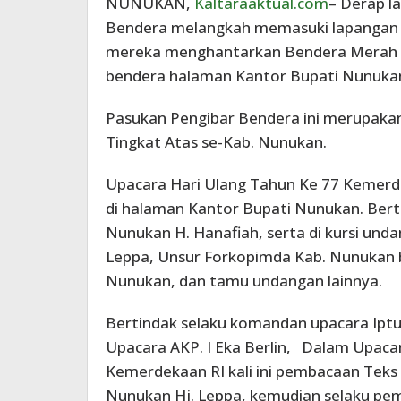
NUNUKAN,
Kaltaraaktual.com
– Derap l
Bendera melangkah memasuki lapangan u
mereka menghantarkan Bendera Merah Pu
bendera halaman Kantor Bupati Nunukan
Pasukan Pengibar Bendera ini merupakan
Tingkat Atas se-Kab. Nunukan.
Upacara Hari Ulang Tahun Ke 77 Kemerde
di halaman Kantor Bupati Nunukan. Berti
Nunukan H. Hanafiah, serta di kursi un
Leppa, Unsur Forkopimda Kab. Nunukan b
Nunukan, dan tamu undangan lainnya.
Bertindak selaku komandan upacara Iptu.
Upacara AKP. I Eka Berlin, Dalam Upaca
Kemerdekaan RI kali ini pembacaan Teks
Nunukan Hj. Leppa, kemudian selaku pe