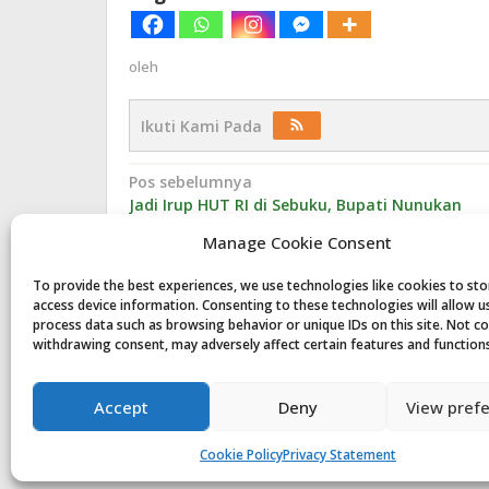
oleh
Ikuti Kami Pada
Navigasi
Pos sebelumnya
Jadi Irup HUT RI di Sebuku, Bupati Nunukan
pos
Ajak Pemuda Produktif
Manage Cookie Consent
To provide the best experiences, we use technologies like cookies to st
access device information. Consenting to these technologies will allow u
Komentar
process data such as browsing behavior or unique IDs on this site. Not c
withdrawing consent, may adversely affect certain features and function
Tinggalkan Balasan
Accept
Deny
View pref
Anda harus
masuk
untuk berkomentar.
Cookie Policy
Privacy Statement