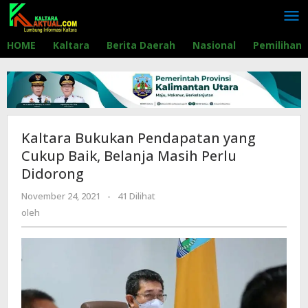
Lewati
ke
konten
HOME
Kaltara
Berita Daerah
Nasional
Pemilihan
Kaltara Bukukan Pendapatan yang
Cukup Baik, Belanja Masih Perlu
Didorong
November 24, 2021
oleh
-
41 Dilihat
oleh