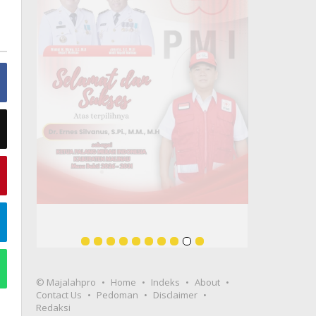
© Majalahpro
Home
Indeks
About
Contact Us
Pedoman
Disclaimer
Redaksi