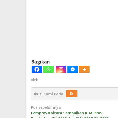
Bagikan
oleh
Ikuti Kami Pada
Navigasi
Pos sebelumnya
Pemprov Kaltara Sampaikan KUA PPAS
pos