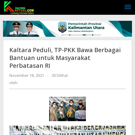
Lewati
ke
konten
Kaltara Peduli, TP-PKK Bawa Berbagai
Bantuan untuk Masyarakat
Perbatasan RI
November 18, 2021
oleh
-
30 Dilihat
oleh