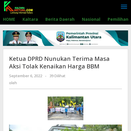
Lewati
ke
konten
HOME
Kaltara
Berita Daerah
Nasional
Pemilihan
Ketua DPRD Nunukan Terima Masa
Aksi Tolak Kenaikan Harga BBM
September 6, 2022
oleh
-
39 Dilihat
oleh