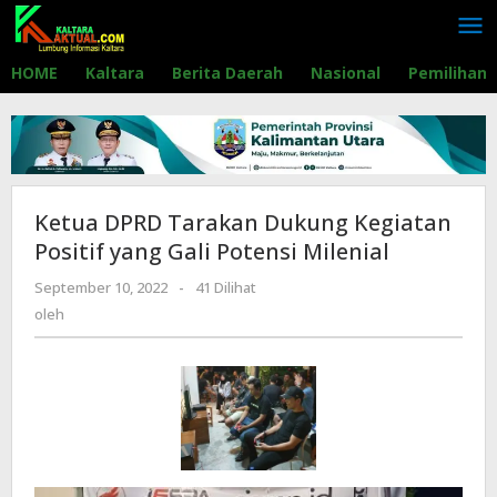
Lewati
ke
konten
HOME
Kaltara
Berita Daerah
Nasional
Pemilihan
Ketua DPRD Tarakan Dukung Kegiatan
Positif yang Gali Potensi Milenial
September 10, 2022
oleh
-
41 Dilihat
oleh