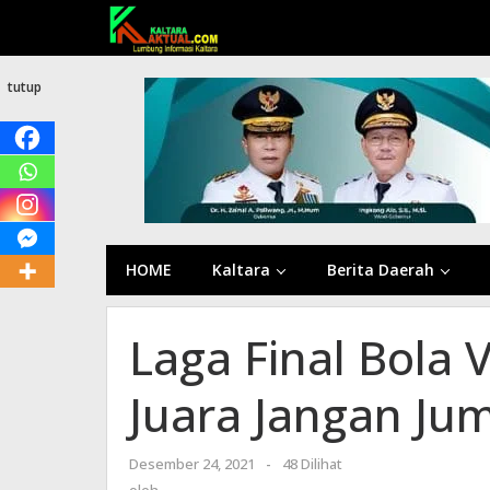
Lewati
ke
konten
tutup
HOME
Kaltara
Berita Daerah
Laga Final Bola V
Juara Jangan J
Desember 24, 2021
oleh
-
48 Dilihat