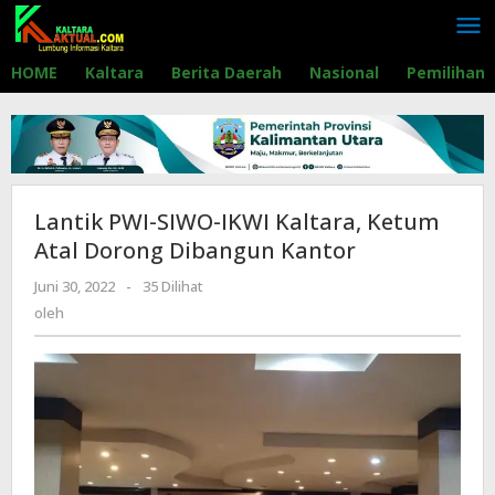
Lewati
ke
konten
HOME
Kaltara
Berita Daerah
Nasional
Pemilihan
Lantik PWI-SIWO-IKWI Kaltara, Ketum
Atal Dorong Dibangun Kantor
Juni 30, 2022
oleh
-
35 Dilihat
oleh