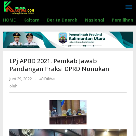
Lewati
ke
konten
HOME
Kaltara
Berita Daerah
Nasional
Pemilihan
LPj APBD 2021, Pemkab Jawab
Pandangan Fraksi DPRD Nunukan
Juni 29, 2022
oleh
-
40 Dilihat
oleh