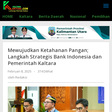
Lewati
ke
konten
HOME
Kaltara
Berita Daerah
Nasional
Pemilihan
Mewujudkan Ketahanan Pangan;
Langkah Strategis Bank Indonesia dan
Pemerintah Kaltara
Februari 8, 2025
oleh
-
374 Dilihat
Redaksi
oleh
Redaksi