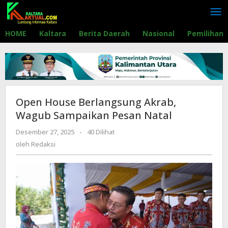
Lewati
ke
konten
HOME
Kaltara
Berita Daerah
Nasional
Pemilihan
Open House Berlangsung Akrab,
Wagub Sampaikan Pesan Natal
Desember 27, 2025
oleh
-
40 Dilihat
Redaksi
oleh
Redaksi