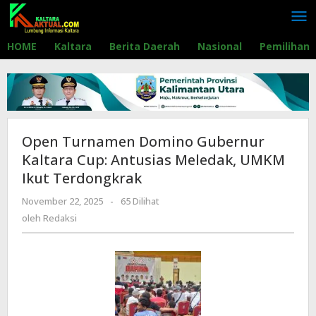
Lewati
ke
konten
HOME
Kaltara
Berita Daerah
Nasional
Pemilihan
Open Turnamen Domino Gubernur
Kaltara Cup: Antusias Meledak, UMKM
Ikut Terdongkrak
November 22, 2025
oleh
-
65 Dilihat
Redaksi
oleh
Redaksi