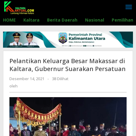
Lewati
ke
konten
HOME
Kaltara
Berita Daerah
Nasional
Pemilihan
Pelantikan Keluarga Besar Makassar di
Kaltara, Gubernur Suarakan Persatuan
Desember 14, 2021
oleh
-
38 Dilihat
oleh