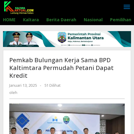
Lewati
ke
konten
HOME
Kaltara
Berita Daerah
Nasional
Pemilihan
Pemkab Bulungan Kerja Sama BPD
Kaltimtara Permudah Petani Dapat
Kredit
Januari 13, 2025
oleh
-
51 Dilihat
oleh