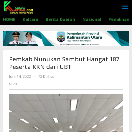
Lewati
ke
konten
HOME
Kaltara
Berita Daerah
Nasional
Pemilihan
Pemkab Nunukan Sambut Hangat 187
Peserta KKN dari UBT
Juni 14, 2022
oleh
-
42 Dilihat
oleh