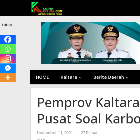
Lewati
ke
konten
tutup
HOME
Kaltara
Berita Daerah
Pemprov Kaltara
Pusat Soal Karb
November 11, 2021
oleh
-
27 Dilihat