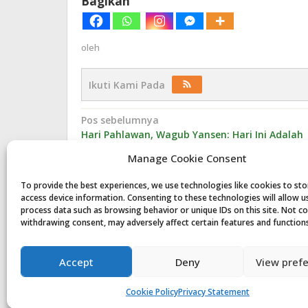
Bagikan
oleh
Ikuti Kami Pada
Navigasi
Pos sebelumnya
Hari Pahlawan, Wagub Yansen: Hari Ini Adalah
pos
Legacy Dari Semangat Kepahlawanan
Manage Cookie Consent
To provide the best experiences, we use technologies like cookies to st
access device information. Consenting to these technologies will allow u
Komentar
process data such as browsing behavior or unique IDs on this site. Not c
withdrawing consent, may adversely affect certain features and function
Tinggalkan Balasan
Accept
Deny
View pref
Anda harus
masuk
untuk berkomentar.
Cookie Policy
Privacy Statement