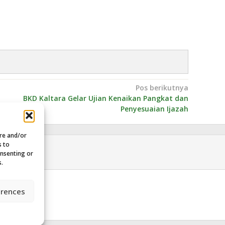
Pos berikutnya
BKD Kaltara Gelar Ujian Kenaikan Pangkat dan
Penyesuaian Ijazah
ore and/or
s to
onsenting or
s.
erences