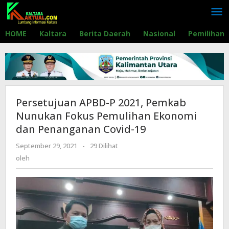
Lewati
ke
konten
HOME
Kaltara
Berita Daerah
Nasional
Pemilihan
Persetujuan APBD-P 2021, Pemkab
Nunukan Fokus Pemulihan Ekonomi
dan Penanganan Covid-19
September 29, 2021
oleh
-
29 Dilihat
oleh