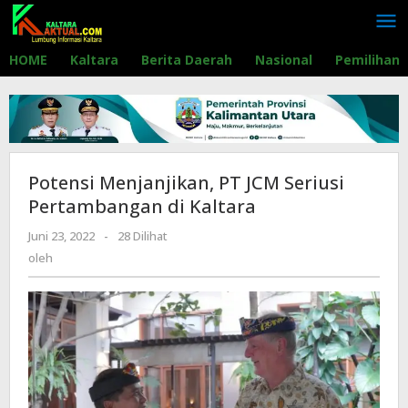
Lewati
ke
konten
HOME
Kaltara
Berita Daerah
Nasional
Pemilihan
Potensi Menjanjikan, PT JCM Seriusi
Pertambangan di Kaltara
Juni 23, 2022
oleh
-
28 Dilihat
oleh