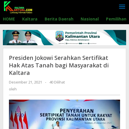
Lewati
ke
konten
HOME
Kaltara
Berita Daerah
Nasional
Pemilihan
Presiden Jokowi Serahkan Sertifikat
Hak Atas Tanah bagi Masyarakat di
Kaltara
Desember 21, 2021
oleh
-
40 Dilihat
oleh