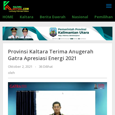
Lewati
ke
konten
HOME
Kaltara
Berita Daerah
Nasional
Pemilihan
Provinsi Kaltara Terima Anugerah
Gatra Apresiasi Energi 2021
Oktober 2, 2021
oleh
-
36 Dilihat
oleh