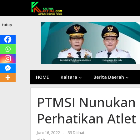
Lewati
ke
konten
tutup
HOME
Kaltara
Berita Daerah
PTMSI Nunukan 
Perhatikan Atlet
Juni 16, 2022
oleh
-
33 Dilihat