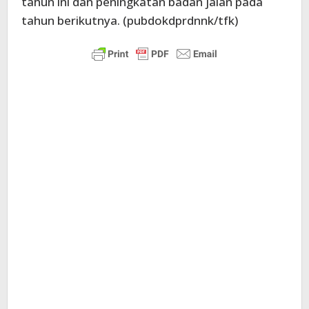
tahun ini dan peningkatan badan jalan pada
tahun berikutnya. (pubdokdprdnnk/tfk)