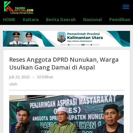
Lewati
ke
konten
HOME
Kaltara
Berita Daerah
Nasional
Pemilihan
Reses Anggota DPRD Nunukan, Warga
Usulkan Gang Damai di Aspal
Juli 23, 2022
oleh
-
32 Dilihat
oleh