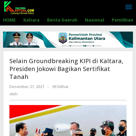
Lewati
ke
konten
HOME
Kaltara
Berita Daerah
Nasional
Pemilihan
Selain Groundbreaking KIPI di Kaltara,
Presiden Jokowi Bagikan Sertifikat
Tanah
Desember 21, 2021
oleh
-
39 Dilihat
oleh