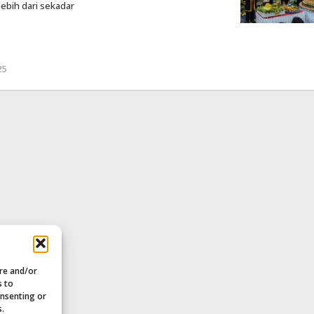
ebih dari sekadar
25
oleh
Redaksi
ore and/or
s to
onsenting or
s.