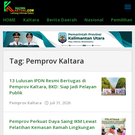
Lewati
ke
konten
HOME
Kaltara
Berita Daerah
Nasional
Pemilihan
Tag:
Pemprov Kaltara
13 Lulusan IPDN Resmi Bertugas di
Pemprov Kaltara, BKD: Siap Jadi Pelayan
Publik
Pemprov Kaltara
Juli 31, 2026
oleh
Redaksi
Pemprov Perkuat Daya Saing IKM Lewat
Pelatihan Kemasan Ramah Lingkungan