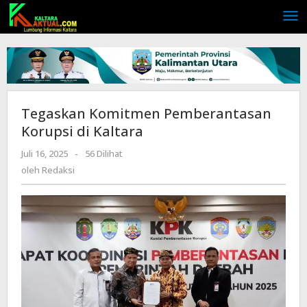
Lewati
ke
konten
Tegaskan Komitmen Pemberantasan
Korupsi di Kaltara
Juli 16, 2025
oleh
-
56 Dilihat
Redaksi
oleh
Redaksi