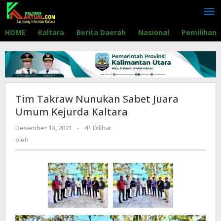
Lewati
ke
konten
HOME
Kaltara
Berita Daerah
Nasional
Pemilihan
Tim Takraw Nunukan Sabet Juara
Umum Kejurda Kaltara
Desember 13, 2021
oleh
-
41 Dilihat
oleh