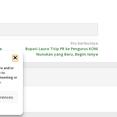
Pos berikutnya
a
Bupati Laura Titip PR ke Pengurus KONI
Nunukan yang Baru, Begini Isinya
ore and/or
s to
onsenting or
s.
erences