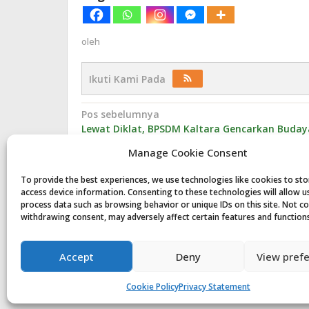
oleh
Ikuti Kami Pada
Navigasi
Pos sebelumnya
Lewat Diklat, BPSDM Kaltara Gencarkan Buday
pos
Anti Korupsi
Manage Cookie Consent
To provide the best experiences, we use technologies like cookies to st
access device information. Consenting to these technologies will allow u
Komentar
process data such as browsing behavior or unique IDs on this site. Not c
withdrawing consent, may adversely affect certain features and function
Tinggalkan Balasan
Accept
Deny
View pref
Anda harus
masuk
untuk berkomentar.
Cookie Policy
Privacy Statement