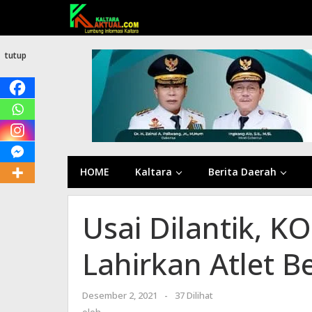
Lewati
ke
konten
tutup
HOME
Kaltara
Berita Daerah
Usai Dilantik, 
Lahirkan Atlet B
Desember 2, 2021
oleh
-
37 Dilihat