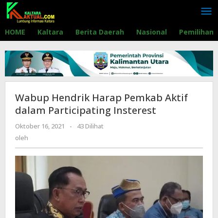
Lewati
ke
konten
HOME
Kaltara
Berita Daerah
Nasional
Pemilihan
Wabup Hendrik Harap Pemkab Aktif
dalam Participating Insterest
Oktober 16, 2021
oleh
-
43 Dilihat
oleh