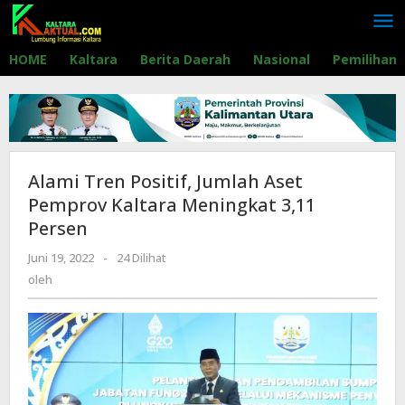
Lewati
ke
konten
HOME
Kaltara
Berita Daerah
Nasional
Pemilihan
Alami Tren Positif, Jumlah Aset
Pemprov Kaltara Meningkat 3,11
Persen
Juni 19, 2022
oleh
-
24 Dilihat
oleh