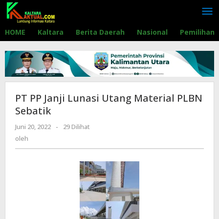
Lewati
ke
konten
HOME
Kaltara
Berita Daerah
Nasional
Pemilihan
PT PP Janji Lunasi Utang Material PLBN
Sebatik
Juni 20, 2022
oleh
-
29 Dilihat
oleh