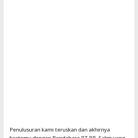
Penulusuran kami teruskan dan akhirnya
bertemu dengan Bendahara PT.PP, Salim yang