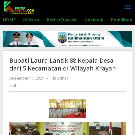
Lewati
ke
konten
HOME
Kaltara
Berita Daerah
Nasional
Pemilihan
Bupati Laura Lantik 88 Kepala Desa
dari 5 Kecamatan di Wilayah Krayan
Desember 17, 2021
oleh
-
43 Dilihat
oleh