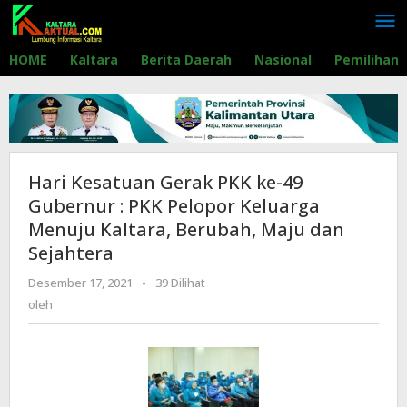
Lewati
ke
konten
HOME
Kaltara
Berita Daerah
Nasional
Pemilihan
Hari Kesatuan Gerak PKK ke-49
Gubernur : PKK Pelopor Keluarga
Menuju Kaltara, Berubah, Maju dan
Sejahtera
Desember 17, 2021
oleh
-
39 Dilihat
oleh