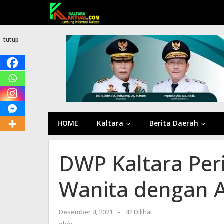
Lewati
ke
konten
tutup
HOME
Kaltara
Berita Daerah
DWP Kaltara Per
Wanita dengan Ak
Desember 4, 2021
oleh
-
42 Dilihat