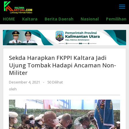
Lewati
ke
konten
HOME
Kaltara
Berita Daerah
Nasional
Pemilihan
Sekda Harapkan FKPPI Kaltara Jadi
Ujung Tombak Hadapi Ancaman Non-
Militer
Desember 4, 2021
oleh
-
50 Dilihat
oleh